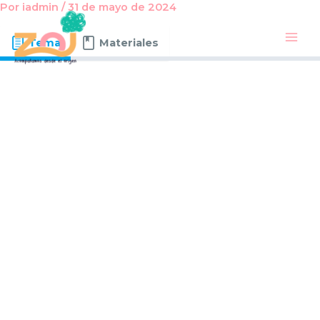
Por
iadmin
/
31 de mayo de 2024
Ir
Main
al
Men
contenido
Tema
Materiales