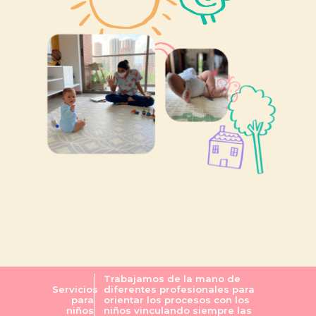
Trabajamos de la mano de
Servicios
diferentes profesionales para
para
orientar los procesos con los
niños
niños vinculando siempre las